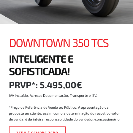
DOWNTOWN 350 TCS
INTELIGENTE E
SOFISTICADA!
PRVP*: 5.495,00€
IVA incluído. Acresce Documentação, Transporte e ISV.
*Preço de Referência de Venda ao Público. A apresentação da
proposta ao cliente, assim como a determinação do respetivo valor
de venda, é da inteira responsabilidade do vendedor/concessionário.
ZERO É SEMPRE ZERO