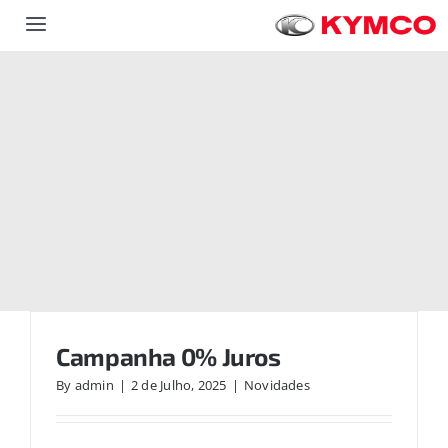
Skip
Toggle
to
Navigation
content
Scooters
ATVS
Novidades
Contactos
CONCESSIONÁRIOS
Campanha 0% Juros
By
admin
|
2 de Julho, 2025
|
Novidades