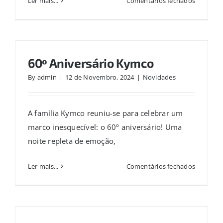
Ler mais...
Comentários fechados
Oferta
Atrelado
Iron
Baltic
60º Aniversário Kymco
By
admin
|
12 de Novembro, 2024
|
Novidades
A família Kymco reuniu-se para celebrar um
marco inesquecível: o 60º aniversário! Uma
noite repleta de emoção,
em
Ler mais...
Comentários fechados
60º
Aniversár
Kymco